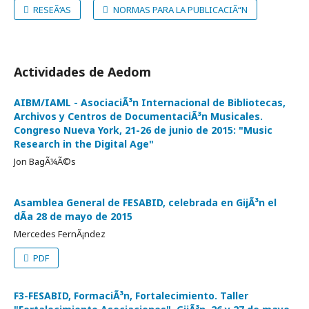
RESEÃ‘AS
NORMAS PARA LA PUBLICACIÃ“N
Actividades de Aedom
AIBM/IAML - AsociaciÃ³n Internacional de Bibliotecas,
Archivos y Centros de DocumentaciÃ³n Musicales.
Congreso Nueva York, 21-26 de junio de 2015: "Music
Research in the Digital Age"
Jon BagÃ¼Ã©s
Asamblea General de FESABID, celebrada en GijÃ³n el
dÃ­a 28 de mayo de 2015
Mercedes FernÃ¡ndez
PDF
F3-FESABID, FormaciÃ³n, Fortalecimiento. Taller