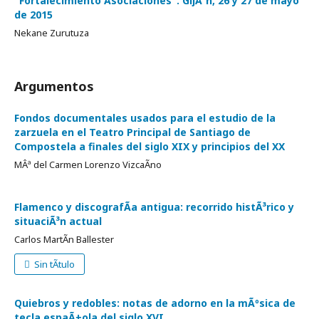
"Fortalecimiento Asociaciones". GijÃ³n, 26 y 27 de mayo
de 2015
Nekane Zurutuza
Argumentos
Fondos documentales usados para el estudio de la
zarzuela en el Teatro Principal de Santiago de
Compostela a finales del siglo XIX y principios del XX
MÂª del Carmen Lorenzo VizcaÃ­no
Flamenco y discografÃ­a antigua: recorrido histÃ³rico y
situaciÃ³n actual
Carlos MartÃ­n Ballester
Sin tÃ­tulo
Quiebros y redobles: notas de adorno en la mÃºsica de
tecla espaÃ±ola del siglo XVI