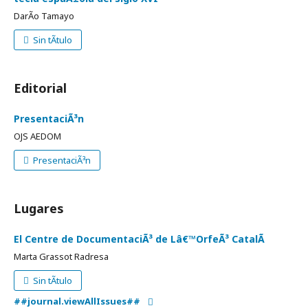
DarÃ­o Tamayo
Sin tÃ­tulo
Editorial
PresentaciÃ³n
OJS AEDOM
PresentaciÃ³n
Lugares
El Centre de DocumentaciÃ³ de Lâ€™OrfeÃ³ CatalÃ
Marta Grassot Radresa
Sin tÃ­tulo
##journal.viewAllIssues##