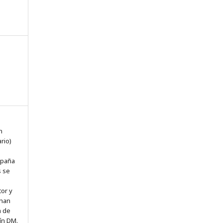
n
n
rio)
spaña
s se
tor y
 han
a de
ín DM.