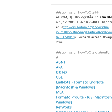
##submission.howToCite##
AEDOM, OJS. BibliografÃ­a.
Boletín DM
n. 1, dic. 2015. ISSN 1888-4814. Dispon
en: <
http://ojs.aedom.org/index.php?
journal=boletin&page=article&op=vie
%5B%5D=10
>. Fecha de acceso: 06 ag
2026
##submission.howToCite.citationFor
#
ABNT
APA
BibTeX
CBE
EndNote - Formato EndNote
(Macintosh & Windows)
MLA
Formato ProCite - RIS (Macintosh
Windows)
RefWorks