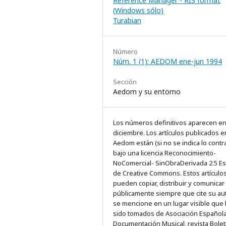
Reference Manager - RIS format
(Windows sólo)
Turabian
Número
Núm. 1 (1): AEDOM ene-jun 1994
Sección
Aedom y su entorno
Los números definitivos aparecen e
diciembre. Los artículos publicados e
Aedom están (si no se indica lo contra
bajo una licencia Reconocimiento-
NoComercial- SinObraDerivada 2.5 E
de Creative Commons. Estos artículo
pueden copiar, distribuir y comunicar
públicamente siempre que cite su au
se mencione en un lugar visible que
sido tomados de Asociación Español
Documentación Musical, revista Bolet