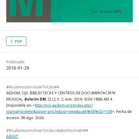
PDF
Publicado
2016-01-29
##submission.howToCite##
AEDOM, OJS. BIBLIOTECAS Y CENTROS DE DOCUMENTACIÃ“N
MUSICAL.
Boletín DM
, [S.l.], n. 2, ene. 2016. ISSN 1888-4814.
Disponible en: <
http://ojs.aedom.org/index.php?
journal=boletin&page=article&op=view&path%5B%5D=109
>. Fecha de
acceso: 06 ago. 2026
##submission.howToCite.citationFormats##
ABNT