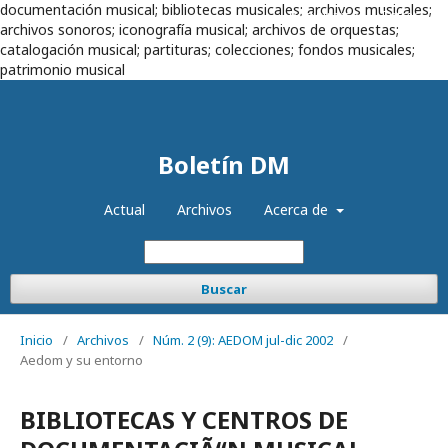
documentación musical; bibliotecas musicales; archivos musicales;
Registrarse
Entrar
archivos sonoros; iconografía musical; archivos de orquestas;
catalogación musical; partituras; colecciones; fondos musicales;
patrimonio musical
Boletín DM
Actual
Archivos
Acerca de
Buscar
Inicio
/
Archivos
/
Núm. 2 (9): AEDOM jul-dic 2002
/
Aedom y su entorno
BIBLIOTECAS Y CENTROS DE