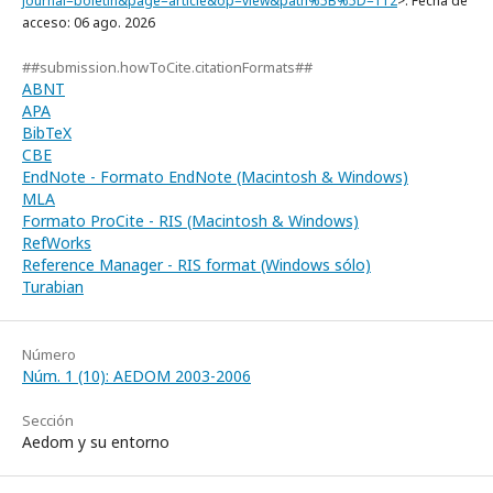
journal=boletin&page=article&op=view&path%5B%5D=112
>. Fecha de
acceso: 06 ago. 2026
##submission.howToCite.citationFormats##
ABNT
APA
BibTeX
CBE
EndNote - Formato EndNote (Macintosh & Windows)
MLA
Formato ProCite - RIS (Macintosh & Windows)
RefWorks
Reference Manager - RIS format (Windows sólo)
Turabian
Número
Núm. 1 (10): AEDOM 2003-2006
Sección
Aedom y su entorno