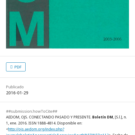
PDF
Publicado
2016-01-29
##submission.howToCite##
AEDOM, OJS. CONECTANDO PASADO Y PRESENTE.
Boletín DM
, [S.l.], n.
1, ene. 2016. ISSN 1888-4814. Disponible en:
<
http://ojs.aedom.org/index.php?