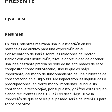
PRESENTE
OJS AEDOM
Resumen
En 2003, mientras realizaba una investigaciÃ³n en los
materiales de archivo para una exposiciÃ³n en el
Conse1vatorio de ParÃ­s sobre las relaciones de Hector
Berlioz con esta instituciÃ³n, tuve la oportunidad de obtener
una idea bastante precisa no solo de las actividades de este
compositor como bibliotecario, sino lo que es mÃ¡s
importante, del modo de funcionamiento de una biblioteca de
conservatorio en el siglo XIX. Me impactaron las inquietudes y
preocupaciones, en cierto modo "modernas" aunque sin
contar con la tecnologÃ­a, por supuesto, y cÃ³mo estas siguen
siendo recurrentes unos 150 aÃ±os despuÃ©s. Tuve la
impresiÃ³n de que este viaje al pasado serÃ­a de interÃ©s para
todos nosotros.