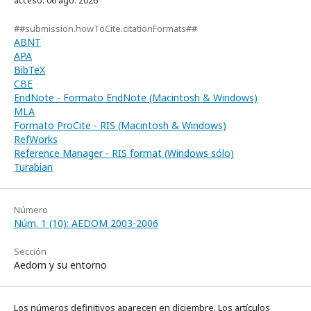
acceso: 06 ago. 2026
##submission.howToCite.citationFormats##
ABNT
APA
BibTeX
CBE
EndNote - Formato EndNote (Macintosh & Windows)
MLA
Formato ProCite - RIS (Macintosh & Windows)
RefWorks
Reference Manager - RIS format (Windows sólo)
Turabian
Número
Núm. 1 (10): AEDOM 2003-2006
Sección
Aedom y su entorno
Los números definitivos aparecen en diciembre. Los artículos