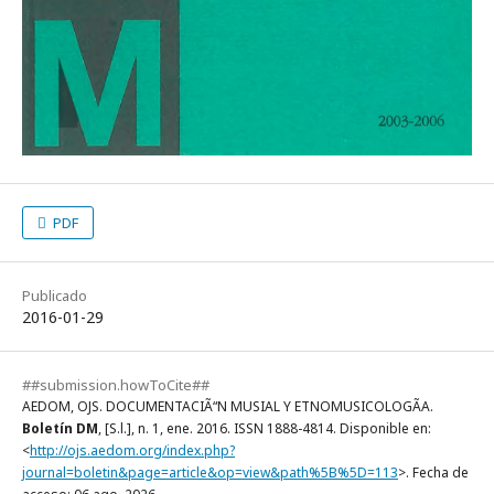
PDF
Publicado
2016-01-29
##submission.howToCite##
AEDOM, OJS. DOCUMENTACIÃ“N MUSIAL Y ETNOMUSICOLOGÃA.
Boletín DM
, [S.l.], n. 1, ene. 2016. ISSN 1888-4814. Disponible en:
<
http://ojs.aedom.org/index.php?
journal=boletin&page=article&op=view&path%5B%5D=113
>. Fecha de