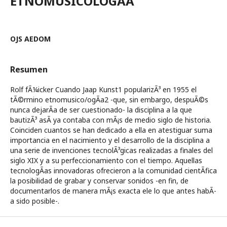
ETNOMUSICOLOGÃA
OJS AEDOM
Resumen
Rolf fÃ¼icker Cuando Jaap Kunst1 popularizÃ³ en 1955 el
tÃ©rmino etnomusico/ogÃ­a2 -que, sin embargo, despuÃ©s
nunca dejarÃ­a de ser cuestionado- la disciplina a la que
bautizÃ³ asÃ­ ya contaba con mÃ¡s de medio siglo de historia.
Coinciden cuantos se han dedicado a ella en atestiguar suma
importancia en el nacimiento y el desarrollo de la disciplina a
una serie de invenciones tecnolÃ³gicas realizadas a finales del
siglo XIX y a su perfeccionamiento con el tiempo. Aquellas
tecnologÃ­as innovadoras ofrecieron a la comunidad cientÃ­fica
la posibilidad de grabar y conservar sonidos -en fin, de
documentarlos de manera mÃ¡s exacta ele lo que antes habÃ­
a sido posible-.