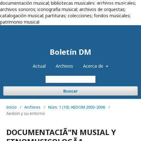
documentación musical; bibliotecas musicales; archivos musicales;
Registrarse
Entrar
archivos sonoros; iconografía musical; archivos de orquestas;
catalogación musical; partituras; colecciones; fondos musicales;
patrimonio musical
Boletín DM
Actual
Archivos
Acerca de
Buscar
Inicio
/
Archivos
/
Núm. 1 (10): AEDOM 2003-2006
/
Aedom y su entorno
DOCUMENTACIÃ“N MUSIAL Y