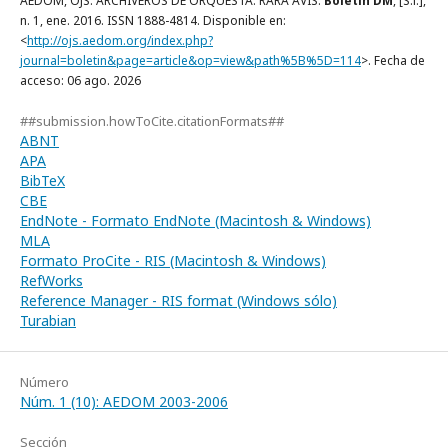
AEDOM, OJS. ARCHIVEROS DE ORQUESTA: RARA AVIS.
Boletín DM
, [S.l.],
n. 1, ene. 2016. ISSN 1888-4814. Disponible en:
<
http://ojs.aedom.org/index.php?
journal=boletin&page=article&op=view&path%5B%5D=114
>. Fecha de
acceso: 06 ago. 2026
##submission.howToCite.citationFormats##
ABNT
APA
BibTeX
CBE
EndNote - Formato EndNote (Macintosh & Windows)
MLA
Formato ProCite - RIS (Macintosh & Windows)
RefWorks
Reference Manager - RIS format (Windows sólo)
Turabian
Número
Núm. 1 (10): AEDOM 2003-2006
Sección