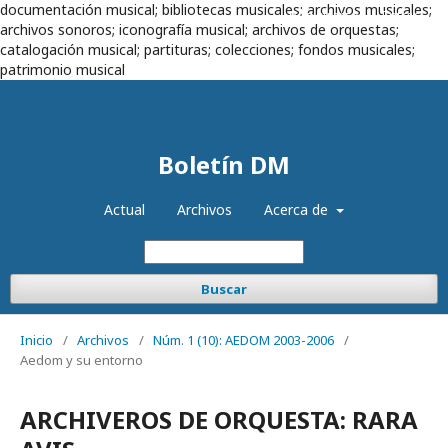
documentación musical; bibliotecas musicales; archivos musicales;
Registrarse
Entrar
archivos sonoros; iconografía musical; archivos de orquestas;
catalogación musical; partituras; colecciones; fondos musicales;
patrimonio musical
Boletín DM
Actual
Archivos
Acerca de
Buscar
Inicio
/
Archivos
/
Núm. 1 (10): AEDOM 2003-2006
/
Aedom y su entorno
ARCHIVEROS DE ORQUESTA: RARA