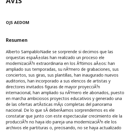
AVIS
OJS AEDOM
Resumen
Alberto SampabloNadie se sorprende si decimos que las
orquestas espaÃ±olas han realizado un proceso ele
modernizaciÃ³n extraordinaria en los Ãºltimos aÃ±os: han
ampliado sus temporadas, su nÃºmero de grabaciones, sus
conciertos, sus giras, sus plantillas, han inaugurado nuevos
auditorios, han incorporado a sus elencos de artistas y
directores invitados figuras de mayor proyecciÃ³n
internacional, han ampliado su nÃºmero ele abonados, puesto
en marcha ambiciosos proyectos educativos y generado una
de las ofertas artÃ­sticas mÃ¡s completas del panorama
nacional. De lo que sÃ­ deberÃ­amos sorprendernos es ele
constatar que junto con este espectacular crecimiento ele la
producciÃ³n no haya ido pareja una modernizaciÃ³n ele los
archivos ele partituras o, precisando, no se haya actualizado