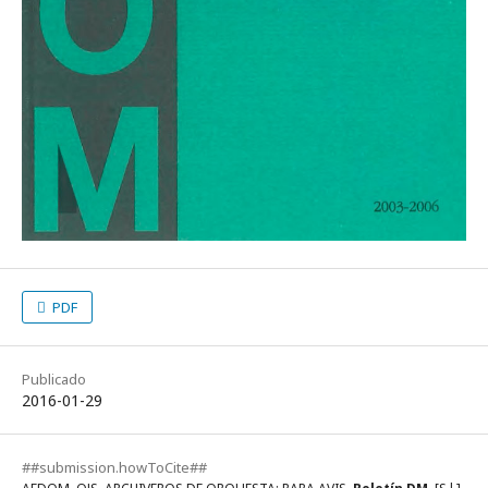
PDF
Publicado
2016-01-29
##submission.howToCite##