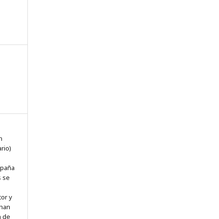
n
n
rio)
spaña
s se
tor y
 han
a de