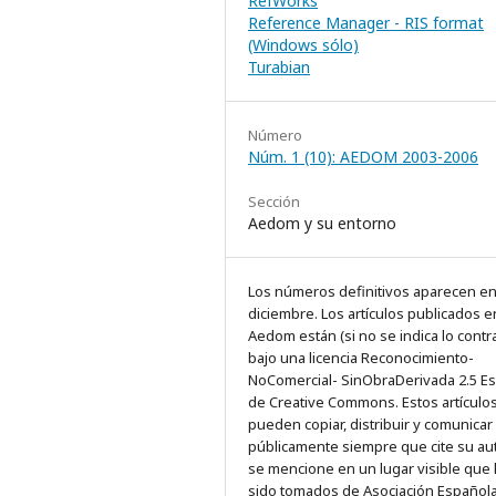
RefWorks
Reference Manager - RIS format
(Windows sólo)
Turabian
Número
Núm. 1 (10): AEDOM 2003-2006
Sección
Aedom y su entorno
Los números definitivos aparecen e
diciembre. Los artículos publicados e
Aedom están (si no se indica lo contra
bajo una licencia Reconocimiento-
NoComercial- SinObraDerivada 2.5 E
de Creative Commons. Estos artículo
pueden copiar, distribuir y comunicar
públicamente siempre que cite su au
se mencione en un lugar visible que
sido tomados de Asociación Español