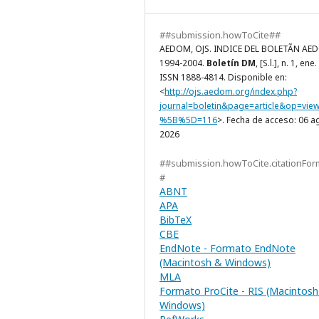
##submission.howToCite##
AEDOM, OJS. INDICE DEL BOLETÃN AE
1994-2004.
Boletín DM
, [S.l.], n. 1, ene
ISSN 1888-4814. Disponible en:
<
http://ojs.aedom.org/index.php?
journal=boletin&page=article&op=vie
%5B%5D=116
>. Fecha de acceso: 06 a
2026
##submission.howToCite.citationFor
#
ABNT
APA
BibTeX
CBE
EndNote - Formato EndNote
(Macintosh & Windows)
MLA
Formato ProCite - RIS (Macintosh
Windows)