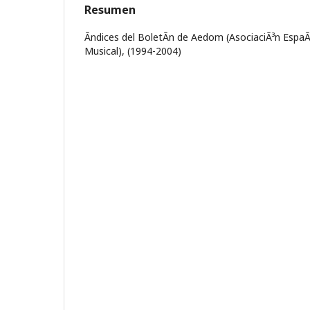
Resumen
Ãndices del BoletÃ­n de Aedom (AsociaciÃ³n Esp
Musical), (1994-2004)