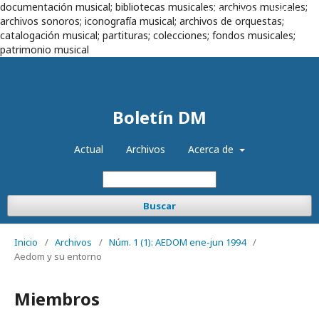
documentación musical; bibliotecas musicales; archivos musicales;
Registrarse
Entrar
archivos sonoros; iconografía musical; archivos de orquestas;
catalogación musical; partituras; colecciones; fondos musicales;
patrimonio musical
Boletín DM
Actual
Archivos
Acerca de
Buscar
Inicio
/
Archivos
/
Núm. 1 (1): AEDOM ene-jun 1994
/
Aedom y su entorno
Miembros