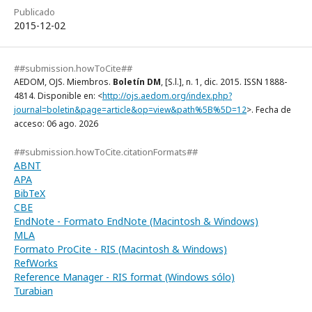
Publicado
2015-12-02
##submission.howToCite##
AEDOM, OJS. Miembros.
Boletín DM
, [S.l.], n. 1, dic. 2015. ISSN 1888-
4814. Disponible en: <
http://ojs.aedom.org/index.php?
journal=boletin&page=article&op=view&path%5B%5D=12
>. Fecha de
acceso: 06 ago. 2026
##submission.howToCite.citationFormats##
ABNT
APA
BibTeX
CBE
EndNote - Formato EndNote (Macintosh & Windows)
MLA
Formato ProCite - RIS (Macintosh & Windows)
RefWorks
Reference Manager - RIS format (Windows sólo)
Turabian