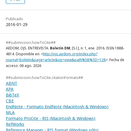
Publicado
2016-01-29
##submission.howToCite##
AEDOM, OJS. ENTREVISTA.
Boletín DM
, [S.l.], n. 1, ene. 2016. ISSN 1888-
4814. Disponible en: <
http://ojs.aedom.org/index.php?
journal=boletin&page=article&op=view&path%5B%5D=128
>. Fecha de
acceso: 06 ago. 2026
##submission.howToCite.citationFormats##
ABNT
APA
BibTeX
CBE
EndNote - Formato EndNote (Macintosh & Windows)
MLA
Formato ProCite - RIS (Macintosh & Windows)
RefWorks
Reference Manager - RIS format (Windows sólo)