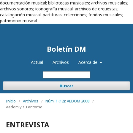
documentación musical; bibliotecas musicales; archivos musicales;
Registrarse
Entrar
archivos sonoros; iconografía musical; archivos de orquestas;
catalogación musical; partituras; colecciones; fondos musicales;
patrimonio musical
Boletín DM
Actual
Archivos
Acerca de
Buscar
Inicio
/
Archivos
/
Núm. 1 (12): AEDOM 2008
/
Aedom y su entorno
ENTREVISTA