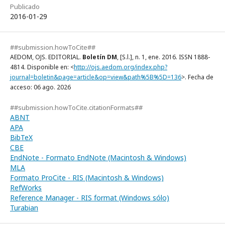
Publicado
2016-01-29
##submission.howToCite##
AEDOM, OJS. EDITORIAL.
Boletín DM
, [S.l.], n. 1, ene. 2016. ISSN 1888-
4814. Disponible en: <
http://ojs.aedom.org/index.php?
journal=boletin&page=article&op=view&path%5B%5D=136
>. Fecha de
acceso: 06 ago. 2026
##submission.howToCite.citationFormats##
ABNT
APA
BibTeX
CBE
EndNote - Formato EndNote (Macintosh & Windows)
MLA
Formato ProCite - RIS (Macintosh & Windows)
RefWorks
Reference Manager - RIS format (Windows sólo)
Turabian