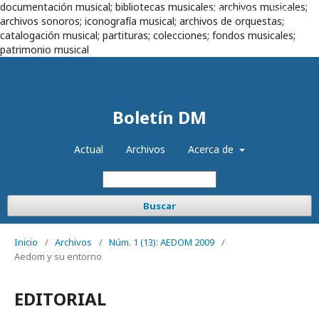
documentación musical; bibliotecas musicales; archivos musicales;
Registrarse
Entrar
archivos sonoros; iconografía musical; archivos de orquestas;
catalogación musical; partituras; colecciones; fondos musicales;
patrimonio musical
Boletín DM
Actual
Archivos
Acerca de
Buscar
Inicio
/
Archivos
/
Núm. 1 (13): AEDOM 2009
/
Aedom y su entorno
EDITORIAL