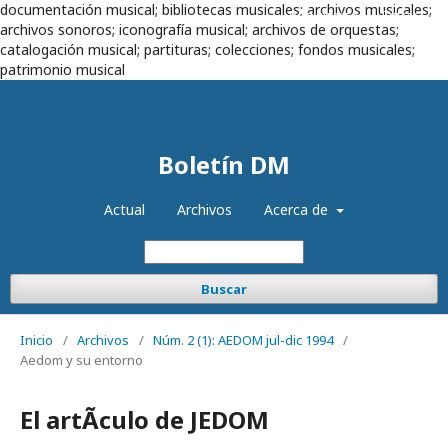
documentación musical; bibliotecas musicales; archivos musicales;
Registrarse
Entrar
archivos sonoros; iconografía musical; archivos de orquestas;
catalogación musical; partituras; colecciones; fondos musicales;
patrimonio musical
Boletín DM
Actual
Archivos
Acerca de
Buscar
Inicio
/
Archivos
/
Núm. 2 (1): AEDOM jul-dic 1994
/
Aedom y su entorno
El artÃ­culo de JEDOM