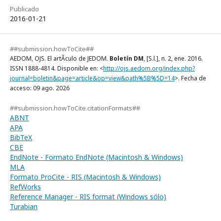
Publicado
2016-01-21
##submission.howToCite##
AEDOM, OJS. El artÃ­culo de JEDOM.
Boletín DM
, [S.l.], n. 2, ene. 2016.
ISSN 1888-4814. Disponible en: <
http://ojs.aedom.org/index.php?
journal=boletin&page=article&op=view&path%5B%5D=14
>. Fecha de
acceso: 09 ago. 2026
##submission.howToCite.citationFormats##
ABNT
APA
BibTeX
CBE
EndNote - Formato EndNote (Macintosh & Windows)
MLA
Formato ProCite - RIS (Macintosh & Windows)
RefWorks
Reference Manager - RIS format (Windows sólo)
Turabian