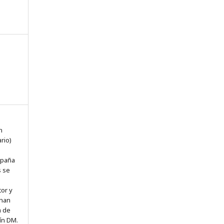
n
n
rio)
spaña
s se
tor y
 han
a de
ín DM.