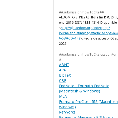
##submission.howToCite##
AEDOM, OJS. PIEZAS.
Boletín DM
, [S.l.]
ene. 2016. ISSN 1888-4814. Disponible 
<
http://ojs.aedom.org/index.php?
journal=boletin&page=article&op=vie
%5B%5D=142
>. Fecha de acceso: 06 a
2026
##submission.howToCite.citationFor
#
ABNT
APA
BibTeX
CBE
EndNote - Formato EndNote
(Macintosh & Windows)
MLA
Formato ProCite - RIS (Macintosh
Windows)
RefWorks
Reference Manager - RIS format