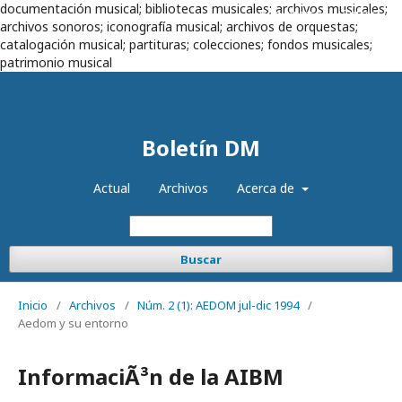
documentación musical; bibliotecas musicales; archivos musicales;
Registrarse
Entrar
archivos sonoros; iconografía musical; archivos de orquestas;
catalogación musical; partituras; colecciones; fondos musicales;
patrimonio musical
Boletín DM
Actual
Archivos
Acerca de
Buscar
Inicio
/
Archivos
/
Núm. 2 (1): AEDOM jul-dic 1994
/
Aedom y su entorno
InformaciÃ³n de la AIBM