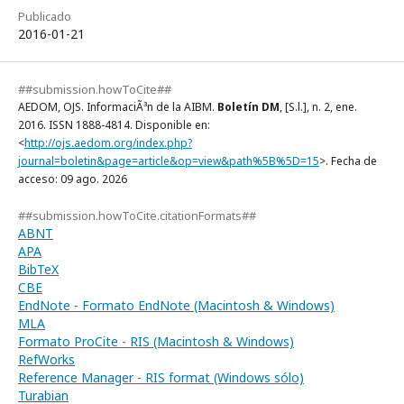
Publicado
2016-01-21
##submission.howToCite##
AEDOM, OJS. InformaciÃ³n de la AIBM.
Boletín DM
, [S.l.], n. 2, ene.
2016. ISSN 1888-4814. Disponible en:
<
http://ojs.aedom.org/index.php?
journal=boletin&page=article&op=view&path%5B%5D=15
>. Fecha de
acceso: 09 ago. 2026
##submission.howToCite.citationFormats##
ABNT
APA
BibTeX
CBE
EndNote - Formato EndNote (Macintosh & Windows)
MLA
Formato ProCite - RIS (Macintosh & Windows)
RefWorks
Reference Manager - RIS format (Windows sólo)
Turabian