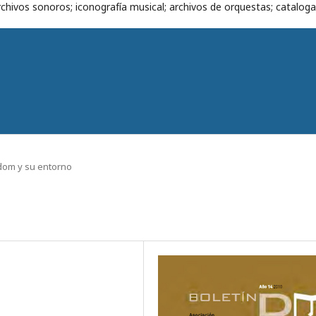
chivos sonoros; iconografía musical; archivos de orquestas; cataloga
om y su entorno