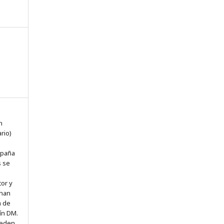
n
n
rio)
spaña
s se
tor y
 han
a de
ín DM.
ueden