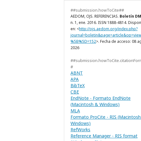
##submission.howToCite##
AEDOM, OJS. REFERENCIAS.
Boletín D
n. 1, ene. 2016. ISSN 1888-4814. Dispon
en: <
http://ojs.aedom.org/index.php?
journal=boletin&page=article&op=vie
%5B%5D=152
>. Fecha de acceso: 08 a
2026
##submission.howToCite.citationFor
#
ABNT
APA
BibTeX
CBE
EndNote - Formato EndNote
(Macintosh & Windows)
MLA
Formato ProCite - RIS (Macintosh
Windows)
RefWorks
Reference Manager - RIS format