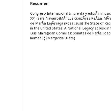
Resumen
Congreso Internacional Imprenta y ediciÃ³n musica
XX) (Sara Navarro)MÂª Luz GonzÃ¡lez PeÃ±a: MÃºsi
de MarÃ­a LejÃ¡rraga (Rosa Isusi)The State of Re
in the United States: A National Legacy at Risk in
Luis Maire)Joan Comellas: Sonatas de ParÃ­s; Joa
larmeâ€¦ (Margarida Ullate)