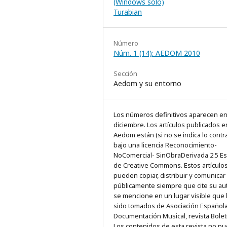
(Windows sólo)
Turabian
Número
Núm. 1 (14): AEDOM 2010
Sección
Aedom y su entorno
Los números definitivos aparecen e
diciembre. Los artículos publicados e
Aedom están (si no se indica lo contra
bajo una licencia Reconocimiento-
NoComercial- SinObraDerivada 2.5 E
de Creative Commons. Estos artículo
pueden copiar, distribuir y comunicar
públicamente siempre que cite su au
se mencione en un lugar visible que
sido tomados de Asociación Español
Documentación Musical, revista Bolet
Los contenidos de esta revista no p