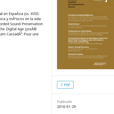
l en EspaÃ±a (ss. XVIII-
ca y mÃºsicos en la vida
corded Sound Preservation
 the Digital Age (JosÃ©
quim CassadÃ³: Pour une
PDF
Publicado
2016-01-29