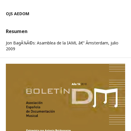
OJS AEDOM
Resumen
Jon BagÃ¼Ã©s: Asamblea de la IAML â€“ Ãmsterdam, julio
2009