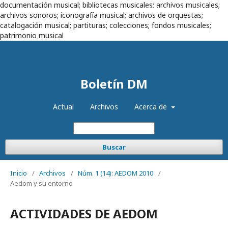
documentación musical; bibliotecas musicales; archivos musicales;
Registrarse
Entrar
archivos sonoros; iconografía musical; archivos de orquestas;
catalogación musical; partituras; colecciones; fondos musicales;
patrimonio musical
Boletín DM
Actual
Archivos
Acerca de
Buscar
Inicio
/
Archivos
/
Núm. 1 (14): AEDOM 2010
/
Aedom y su entorno
ACTIVIDADES DE AEDOM