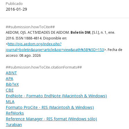
Publicado
2016-01-29
##submission.howToCite##
AEDOM, OJS. ACTIVIDADES DE AEDOM.
Boletín DM
, [S.l.], n. 1, ene.
2016. ISSN 1888-4814. Disponible en:
<
http://ojs.aedom.org/index.php?
journal=boletin&page=article&op=view&path%5B%5D=153
>. Fecha de
acceso: 08 ago. 2026
##submission.howToCite.citationFormats##
ABNT
APA
BibTeX
CBE
EndNote - Formato EndNote (Macintosh & Windows)
MLA
Formato ProCite - RIS (Macintosh & Windows)
RefWorks
Reference Manager - RIS format (Windows sólo)
Turabian