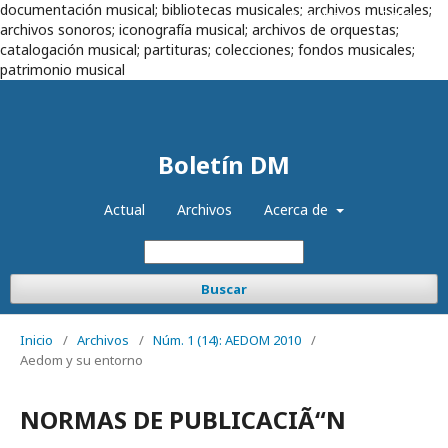
documentación musical; bibliotecas musicales; archivos musicales;
Registrarse
Entrar
archivos sonoros; iconografía musical; archivos de orquestas;
catalogación musical; partituras; colecciones; fondos musicales;
patrimonio musical
Boletín DM
Actual
Archivos
Acerca de
Buscar
Inicio
/
Archivos
/
Núm. 1 (14): AEDOM 2010
/
Aedom y su entorno
NORMAS DE PUBLICACIÃ“N