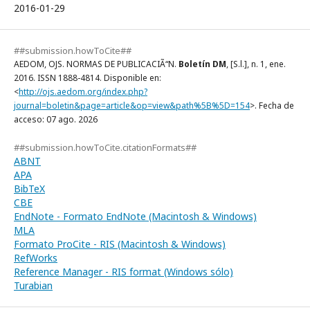
2016-01-29
##submission.howToCite##
AEDOM, OJS. NORMAS DE PUBLICACIÃ“N.
Boletín DM
, [S.l.], n. 1, ene.
2016. ISSN 1888-4814. Disponible en:
<
http://ojs.aedom.org/index.php?
journal=boletin&page=article&op=view&path%5B%5D=154
>. Fecha de
acceso: 07 ago. 2026
##submission.howToCite.citationFormats##
ABNT
APA
BibTeX
CBE
EndNote - Formato EndNote (Macintosh & Windows)
MLA
Formato ProCite - RIS (Macintosh & Windows)
RefWorks
Reference Manager - RIS format (Windows sólo)
Turabian