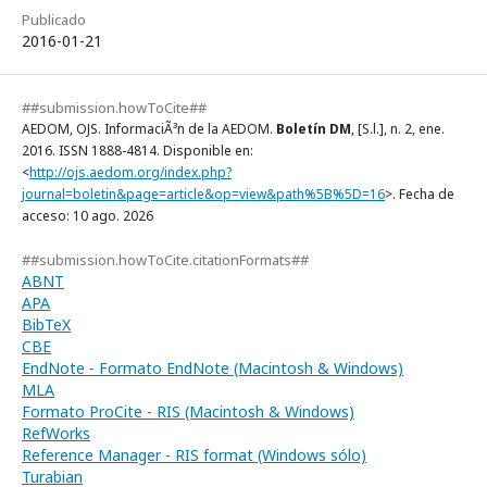
Publicado
2016-01-21
##submission.howToCite##
AEDOM, OJS. InformaciÃ³n de la AEDOM.
Boletín DM
, [S.l.], n. 2, ene.
2016. ISSN 1888-4814. Disponible en:
<
http://ojs.aedom.org/index.php?
journal=boletin&page=article&op=view&path%5B%5D=16
>. Fecha de
acceso: 10 ago. 2026
##submission.howToCite.citationFormats##
ABNT
APA
BibTeX
CBE
EndNote - Formato EndNote (Macintosh & Windows)
MLA
Formato ProCite - RIS (Macintosh & Windows)
RefWorks
Reference Manager - RIS format (Windows sólo)
Turabian