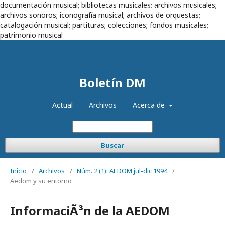
documentación musical; bibliotecas musicales; archivos musicales;
Registrarse
Entrar
archivos sonoros; iconografía musical; archivos de orquestas;
catalogación musical; partituras; colecciones; fondos musicales;
patrimonio musical
Boletín DM
Actual
Archivos
Acerca de
Buscar
Inicio
/
Archivos
/
Núm. 2 (1): AEDOM jul-dic 1994
/
Aedom y su entorno
InformaciÃ³n de la AEDOM