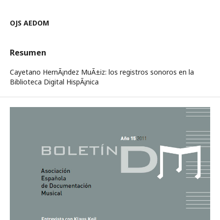
OJS AEDOM
Resumen
Cayetano HernÃ¡ndez MuÃ±iz: los registros sonoros en la
Biblioteca Digital HispÃ¡nica