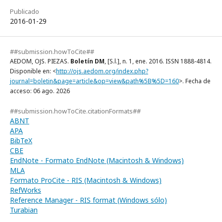
Publicado
2016-01-29
##submission.howToCite##
AEDOM, OJS. PIEZAS.
Boletín DM
, [S.l.], n. 1, ene. 2016. ISSN 1888-4814.
Disponible en: <
http://ojs.aedom.org/index.php?
journal=boletin&page=article&op=view&path%5B%5D=160
>. Fecha de
acceso: 06 ago. 2026
##submission.howToCite.citationFormats##
ABNT
APA
BibTeX
CBE
EndNote - Formato EndNote (Macintosh & Windows)
MLA
Formato ProCite - RIS (Macintosh & Windows)
RefWorks
Reference Manager - RIS format (Windows sólo)
Turabian