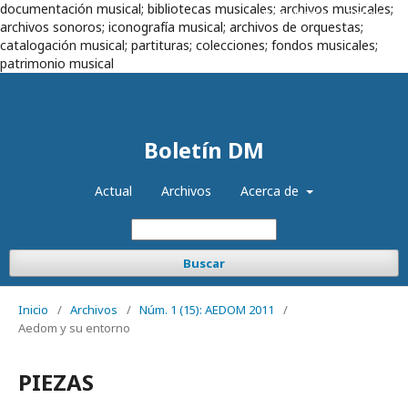
documentación musical; bibliotecas musicales; archivos musicales;
Registrarse
Entrar
archivos sonoros; iconografía musical; archivos de orquestas;
catalogación musical; partituras; colecciones; fondos musicales;
patrimonio musical
Boletín DM
Actual
Archivos
Acerca de
Buscar
Inicio
/
Archivos
/
Núm. 1 (15): AEDOM 2011
/
Aedom y su entorno
PIEZAS