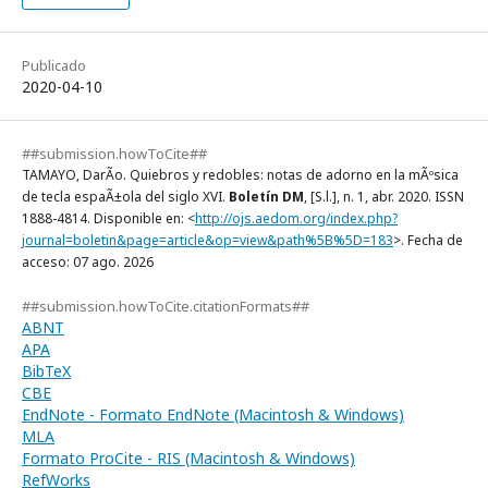
Publicado
2020-04-10
##submission.howToCite##
TAMAYO, DarÃ­o. Quiebros y redobles: notas de adorno en la mÃºsica
de tecla espaÃ±ola del siglo XVI.
Boletín DM
, [S.l.], n. 1, abr. 2020. ISSN
1888-4814. Disponible en: <
http://ojs.aedom.org/index.php?
journal=boletin&page=article&op=view&path%5B%5D=183
>. Fecha de
acceso: 07 ago. 2026
##submission.howToCite.citationFormats##
ABNT
APA
BibTeX
CBE
EndNote - Formato EndNote (Macintosh & Windows)
MLA
Formato ProCite - RIS (Macintosh & Windows)
RefWorks