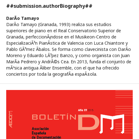
##submission.authorBiography##
DarÃ­o Tamayo
DarÃ­o Tamayo (Granada, 1993) realiza sus estudios
superiores de piano en el Real Conservatorio Superior de
Granada, perfeccionÃ¡ndose en el Musikeon-Centro de
EspecializaciÃ³n PianÃ­stica de Valencia con Luca Chiantore y
Pablo GÃ³mez Ãbalos. Se forma como clavecinista con DarÃ­o
Moreno y Eduardo LÃ³pez Banzo, y como organista con Juan
MarÃ­a Pedrero y AndrÃ©s Cea. En 2013, funda el conjunto de
mÃºsica antigua Ãliber Ensemble, con el que ha ofrecido
conciertos por toda la geografÃ­a espaÃ±ola.