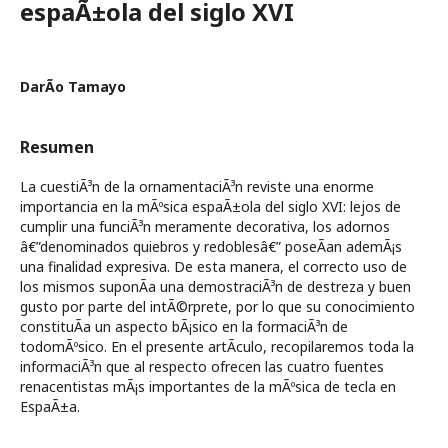
espaÃ±ola del siglo XVI
DarÃ­o Tamayo
Resumen
La cuestiÃ³n de la ornamentaciÃ³n reviste una enorme
importancia en la mÃºsica espaÃ±ola del siglo XVI: lejos de
cumplir una funciÃ³n meramente decorativa, los adornos
â€”denominados quiebros y redoblesâ€” poseÃ­an ademÃ¡s
una finalidad expresiva. De esta manera, el correcto uso de
los mismos suponÃ­a una demostraciÃ³n de destreza y buen
gusto por parte del intÃ©rprete, por lo que su conocimiento
constituÃ­a un aspecto bÃ¡sico en la formaciÃ³n de
todomÃºsico. En el presente artÃ­culo, recopilaremos toda la
informaciÃ³n que al respecto ofrecen las cuatro fuentes
renacentistas mÃ¡s importantes de la mÃºsica de tecla en
EspaÃ±a.