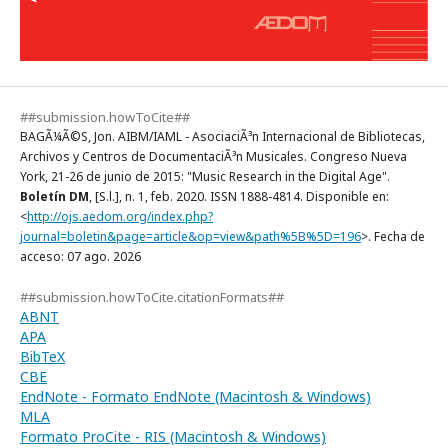
##submission.howToCite##
BAGÃ¼Ã©S, Jon. AIBM/IAML - AsociaciÃ³n Internacional de Bibliotecas,
Archivos y Centros de DocumentaciÃ³n Musicales. Congreso Nueva
York, 21-26 de junio de 2015: "Music Research in the Digital Age".
Boletín DM
, [S.l.], n. 1, feb. 2020. ISSN 1888-4814. Disponible en:
<
http://ojs.aedom.org/index.php?
journal=boletin&page=article&op=view&path%5B%5D=196
>. Fecha de
acceso: 07 ago. 2026
##submission.howToCite.citationFormats##
ABNT
APA
BibTeX
CBE
EndNote - Formato EndNote (Macintosh & Windows)
MLA
Formato ProCite - RIS (Macintosh & Windows)