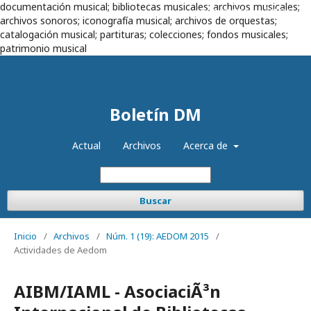
documentación musical; bibliotecas musicales; archivos musicales;
Registrarse
Entrar
archivos sonoros; iconografía musical; archivos de orquestas;
catalogación musical; partituras; colecciones; fondos musicales;
patrimonio musical
Boletín DM
Actual
Archivos
Acerca de
Buscar
Inicio
/
Archivos
/
Núm. 1 (19): AEDOM 2015
/
Actividades de Aedom
AIBM/IAML - AsociaciÃ³n