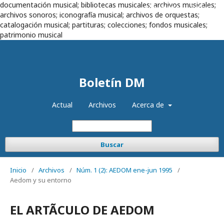
documentación musical; bibliotecas musicales; archivos musicales;
Registrarse
Entrar
archivos sonoros; iconografía musical; archivos de orquestas;
catalogación musical; partituras; colecciones; fondos musicales;
patrimonio musical
Boletín DM
Actual
Archivos
Acerca de
Buscar
Inicio
/
Archivos
/
Núm. 1 (2): AEDOM ene-jun 1995
/
Aedom y su entorno
EL ARTÃCULO DE AEDOM