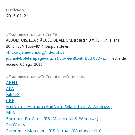
Publicado
2016-01-21
##submission.howToCite##
AEDOM, OJS. EL ARTÃCULO DE AEDOM.
Boletín DM
, [S.l.], n. 1, ene.
2016. ISSN 1888-4814. Disponible en:
<
http://ojs.aedom.org/index.php?
journal=boletin&page=article&op=view&path%5B%5D=23
>. Fecha de
acceso: 06 ago. 2026
##submission.howToCite.citationFormats##
ABNT
APA
BibTeX
CBE
EndNote - Formato EndNote (Macintosh & Windows)
MLA
Formato ProCite - RIS (Macintosh & Windows)
RefWorks
Reference Manager - RIS format (Windows sólo)