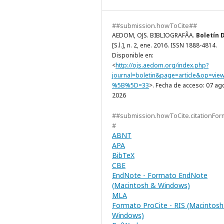
##submission.howToCite##
AEDOM, OJS. BIBLIOGRAFÃA.
Boletín 
[S.l.], n. 2, ene. 2016. ISSN 1888-4814.
Disponible en:
<
http://ojs.aedom.org/index.php?
journal=boletin&page=article&op=vie
%5B%5D=33
>. Fecha de acceso: 07 ag
2026
##submission.howToCite.citationFor
#
ABNT
APA
BibTeX
CBE
EndNote - Formato EndNote
(Macintosh & Windows)
MLA
Formato ProCite - RIS (Macintosh
Windows)