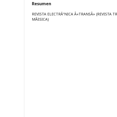
Resumen
REVISTA ELECTRÃ“NICA Â«TRANSÂ» (REVISTA 
MÃšSICA)