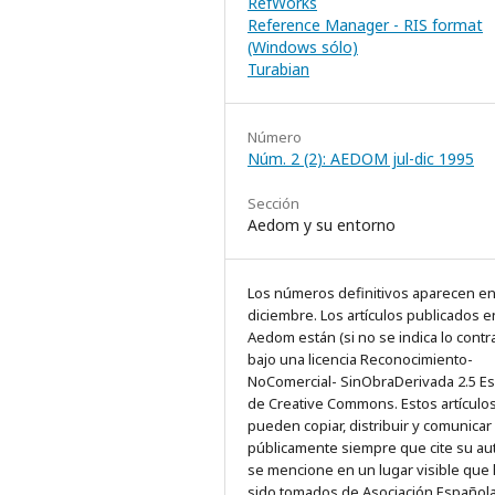
RefWorks
Reference Manager - RIS format
(Windows sólo)
Turabian
Número
Núm. 2 (2): AEDOM jul-dic 1995
Sección
Aedom y su entorno
Los números definitivos aparecen e
diciembre. Los artículos publicados e
Aedom están (si no se indica lo contra
bajo una licencia Reconocimiento-
NoComercial- SinObraDerivada 2.5 E
de Creative Commons. Estos artículo
pueden copiar, distribuir y comunicar
públicamente siempre que cite su au
se mencione en un lugar visible que
sido tomados de Asociación Español