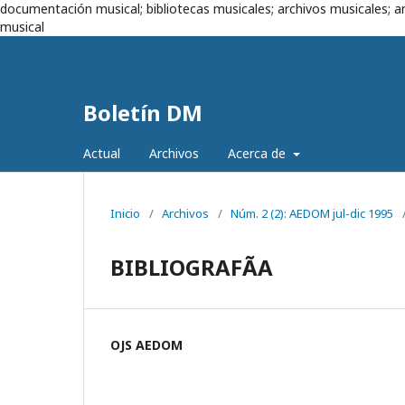
documentación musical; bibliotecas musicales; archivos musicales; ar
musical
Boletín DM
Actual
Archivos
Acerca de
Inicio
/
Archivos
/
Núm. 2 (2): AEDOM jul-dic 1995
BIBLIOGRAFÃA
OJS AEDOM