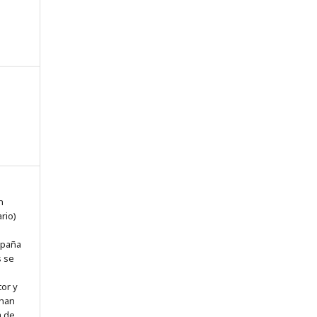
n
n
rio)
spaña
s se
tor y
 han
a de