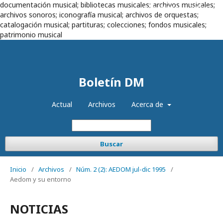
documentación musical; bibliotecas musicales; archivos musicales;
Registrarse
Entrar
archivos sonoros; iconografía musical; archivos de orquestas;
catalogación musical; partituras; colecciones; fondos musicales;
patrimonio musical
Boletín DM
Actual
Archivos
Acerca de
Buscar
Inicio
/
Archivos
/
Núm. 2 (2): AEDOM jul-dic 1995
/
Aedom y su entorno
NOTICIAS