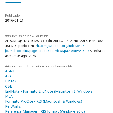
Publicado
2016-01-21
##submission.howToCite##
AEDOM, OJS. NOTICIAS.
Boletín DM
, [S.l.], n. 2, ene. 2016. ISSN 1888-
4814. Disponible en: <
http://ojs.aedom.org/index.php?
journal=boletin&page=article&op=view&path%5B%5D=34
>. Fecha de
acceso: 06 ago. 2026
##submission.howToCite.citationFormats##
ABNT
APA
BibTeX
CBE
EndNote - Formato EndNote (Macintosh & Windows)
MLA
Formato ProCite - RIS (Macintosh & Windows)
RefWorks
Reference Manager - RIS format (Windows sólo)