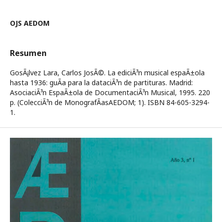
OJS AEDOM
Resumen
GosÃ¡lvez Lara, Carlos JosÃ©. La ediciÃ³n musical espaÃ±ola
hasta 1936: guÃ­a para la dataciÃ³n de partituras. Madrid:
AsociaciÃ³n EspaÃ±ola de DocumentaciÃ³n Musical, 1995. 220
p. (ColecciÃ³n de MonografÃ­asAEDOM; 1). ISBN 84-605-3294-
1.