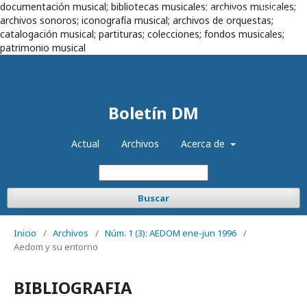
documentación musical; bibliotecas musicales; archivos musicales;
Registrarse
Entrar
archivos sonoros; iconografía musical; archivos de orquestas;
catalogación musical; partituras; colecciones; fondos musicales;
patrimonio musical
Boletín DM
Actual
Archivos
Acerca de
Buscar
Inicio
/
Archivos
/
Núm. 1 (3): AEDOM ene-jun 1996
/
Aedom y su entorno
BIBLIOGRAFIA