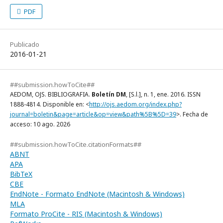
PDF
Publicado
2016-01-21
##submission.howToCite##
AEDOM, OJS. BIBLIOGRAFIA.
Boletín DM
, [S.l.], n. 1, ene. 2016. ISSN
1888-4814. Disponible en: <
http://ojs.aedom.org/index.php?
journal=boletin&page=article&op=view&path%5B%5D=39
>. Fecha de
acceso: 10 ago. 2026
##submission.howToCite.citationFormats##
ABNT
APA
BibTeX
CBE
EndNote - Formato EndNote (Macintosh & Windows)
MLA
Formato ProCite - RIS (Macintosh & Windows)