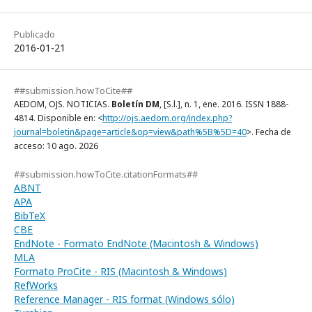
Publicado
2016-01-21
##submission.howToCite##
AEDOM, OJS. NOTICIAS.
Boletín DM
, [S.l.], n. 1, ene. 2016. ISSN 1888-
4814. Disponible en: <
http://ojs.aedom.org/index.php?
journal=boletin&page=article&op=view&path%5B%5D=40
>. Fecha de
acceso: 10 ago. 2026
##submission.howToCite.citationFormats##
ABNT
APA
BibTeX
CBE
EndNote - Formato EndNote (Macintosh & Windows)
MLA
Formato ProCite - RIS (Macintosh & Windows)
RefWorks
Reference Manager - RIS format (Windows sólo)