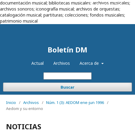
documentación musical; bibliotecas musicales; archivos musicales;
Registrarse
Entrar
archivos sonoros; iconografía musical; archivos de orquestas;
catalogación musical; partituras; colecciones; fondos musicales;
patrimonio musical
Boletín DM
Actual
Archivos
Acerca de
Buscar
Inicio
/
Archivos
/
Núm. 1 (3): AEDOM ene-jun 1996
/
Aedom y su entorno
NOTICIAS