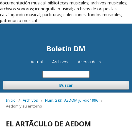
documentación musical; bibliotecas musicales; archivos musicales;
Registrarse
Entrar
archivos sonoros; iconografía musical; archivos de orquestas;
catalogación musical; partituras; colecciones; fondos musicales;
patrimonio musical
Boletín DM
Actual
Archivos
Acerca de
Buscar
Inicio
/
Archivos
/
Núm. 2 (3): AEDOM jul-dic 1996
/
Aedom y su entorno
EL ARTÃCULO DE AEDOM