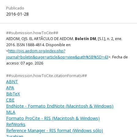
Publicado
2016-01-28
##submission.howToCite##
AEDOM, OJS. EL ARTÃCULO DE AEDOM.
Boletín DM
, [S.l.], n. 2, ene.
2016. ISSN 1888-4814. Disponible en:
<
http://ojs.aedom.org/index.php?
journal=boletin&page=article&op=view&path%5B%5D=43
>. Fecha de
acceso: 07 ago. 2026
##submission.howToCite.citationFormats##
ABNT
APA
BibTeX
CBE
EndNote - Formato EndNote (Macintosh & Windows)
MLA
Formato ProCite - RIS (Macintosh & Windows)
RefWorks
Reference Manager - RIS format (Windows sólo)
Turabian