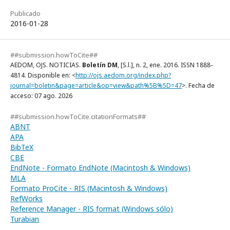
Publicado
2016-01-28
##submission.howToCite##
AEDOM, OJS. NOTICIAS.
Boletín DM
, [S.l.], n. 2, ene. 2016. ISSN 1888-
4814. Disponible en: <
http://ojs.aedom.org/index.php?
journal=boletin&page=article&op=view&path%5B%5D=47
>. Fecha de
acceso: 07 ago. 2026
##submission.howToCite.citationFormats##
ABNT
APA
BibTeX
CBE
EndNote - Formato EndNote (Macintosh & Windows)
MLA
Formato ProCite - RIS (Macintosh & Windows)
RefWorks
Reference Manager - RIS format (Windows sólo)
Turabian