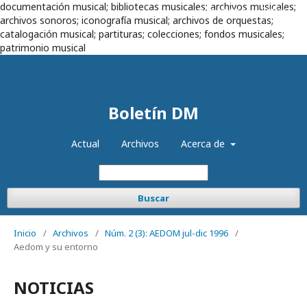
documentación musical; bibliotecas musicales; archivos musicales;
Registrarse
Entrar
archivos sonoros; iconografía musical; archivos de orquestas;
catalogación musical; partituras; colecciones; fondos musicales;
patrimonio musical
Boletín DM
Actual
Archivos
Acerca de
Buscar
Inicio
/
Archivos
/
Núm. 2 (3): AEDOM jul-dic 1996
/
Aedom y su entorno
NOTICIAS