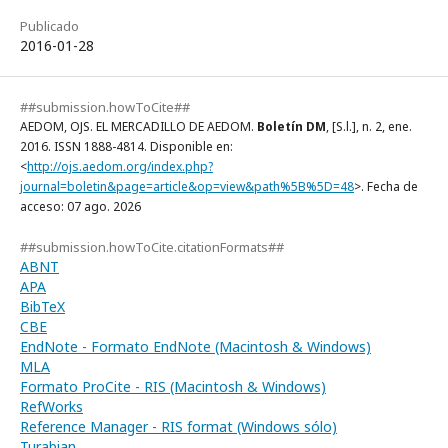
Publicado
2016-01-28
##submission.howToCite##
AEDOM, OJS. EL MERCADILLO DE AEDOM.
Boletín DM
, [S.l.], n. 2, ene.
2016. ISSN 1888-4814. Disponible en:
<
http://ojs.aedom.org/index.php?
journal=boletin&page=article&op=view&path%5B%5D=48
>. Fecha de
acceso: 07 ago. 2026
##submission.howToCite.citationFormats##
ABNT
APA
BibTeX
CBE
EndNote - Formato EndNote (Macintosh & Windows)
MLA
Formato ProCite - RIS (Macintosh & Windows)
RefWorks
Reference Manager - RIS format (Windows sólo)
Turabian