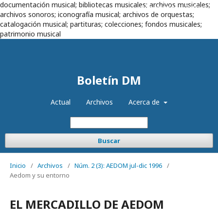
documentación musical; bibliotecas musicales; archivos musicales;
Registrarse
Entrar
archivos sonoros; iconografía musical; archivos de orquestas;
catalogación musical; partituras; colecciones; fondos musicales;
patrimonio musical
Boletín DM
Actual
Archivos
Acerca de
Buscar
Inicio
/
Archivos
/
Núm. 2 (3): AEDOM jul-dic 1996
/
Aedom y su entorno
EL MERCADILLO DE AEDOM