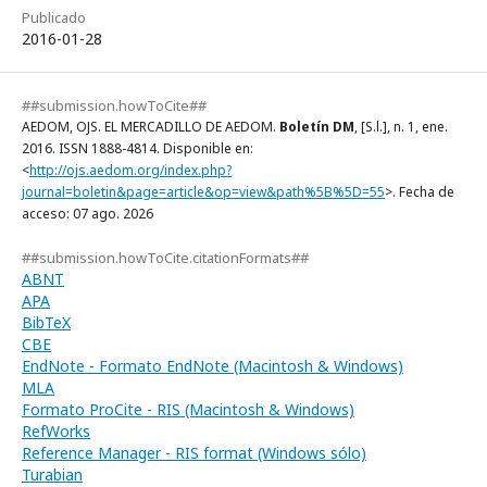
Publicado
2016-01-28
##submission.howToCite##
AEDOM, OJS. EL MERCADILLO DE AEDOM.
Boletín DM
, [S.l.], n. 1, ene.
2016. ISSN 1888-4814. Disponible en:
<
http://ojs.aedom.org/index.php?
journal=boletin&page=article&op=view&path%5B%5D=55
>. Fecha de
acceso: 07 ago. 2026
##submission.howToCite.citationFormats##
ABNT
APA
BibTeX
CBE
EndNote - Formato EndNote (Macintosh & Windows)
MLA
Formato ProCite - RIS (Macintosh & Windows)
RefWorks
Reference Manager - RIS format (Windows sólo)
Turabian