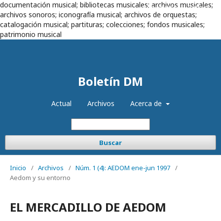
documentación musical; bibliotecas musicales; archivos musicales;
Registrarse
Entrar
archivos sonoros; iconografía musical; archivos de orquestas;
catalogación musical; partituras; colecciones; fondos musicales;
patrimonio musical
Boletín DM
Actual
Archivos
Acerca de
Buscar
Inicio
/
Archivos
/
Núm. 1 (4): AEDOM ene-jun 1997
/
Aedom y su entorno
EL MERCADILLO DE AEDOM