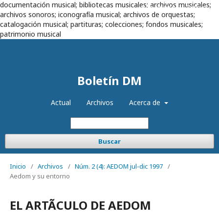
documentación musical; bibliotecas musicales; archivos musicales;
Registrarse
Entrar
archivos sonoros; iconografía musical; archivos de orquestas;
catalogación musical; partituras; colecciones; fondos musicales;
patrimonio musical
Boletín DM
Actual
Archivos
Acerca de
Buscar
Inicio
/
Archivos
/
Núm. 2 (4): AEDOM jul-dic 1997
/
Aedom y su entorno
EL ARTÃCULO DE AEDOM