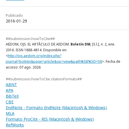
Publicado
2016-01-29
##submission.howToCite##
AEDOM, OJS. EL ARTÃCULO DE AEDOM.
Boletín DM
, [S.l.], n. 2, ene.
2016. ISSN 1888-4814. Disponible en:
<
http://ojs.aedom.org/index.php?
journal=boletin&page=article&op=view&path%5B%5D=58
>. Fecha de
acceso: 07 ago. 2026
##submission.howToCite.citationFormats##
ABNT
APA
BibTeX
CBE
EndNote - Formato EndNote (Macintosh & Windows)
MLA
Formato ProCite - RIS (Macintosh & Windows)
RefWorks