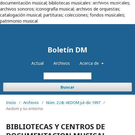
documentación musical; bibliotecas musicales; archivos musicales;
Registrarse
Entrar
archivos sonoros; iconografía musical; archivos de orquestas;
catalogación musical; partituras; colecciones; fondos musicales;
patrimonio musical
Boletín DM
Actual
Archivos
Acerca de
Buscar
Inicio
/
Archivos
/
Núm. 2 (4): AEDOM jul-dic 1997
/
Aedom y su entorno
BIBLIOTECAS Y CENTROS DE