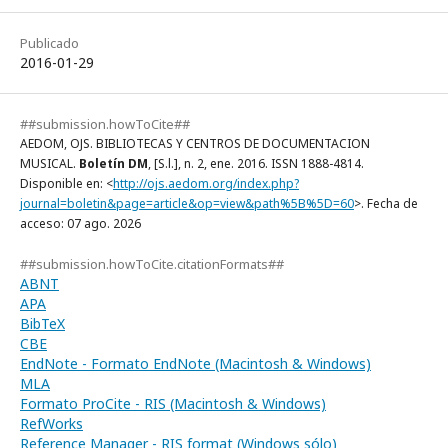
Publicado
2016-01-29
##submission.howToCite##
AEDOM, OJS. BIBLIOTECAS Y CENTROS DE DOCUMENTACION
MUSICAL.
Boletín DM
, [S.l.], n. 2, ene. 2016. ISSN 1888-4814.
Disponible en: <
http://ojs.aedom.org/index.php?
journal=boletin&page=article&op=view&path%5B%5D=60
>. Fecha de
acceso: 07 ago. 2026
##submission.howToCite.citationFormats##
ABNT
APA
BibTeX
CBE
EndNote - Formato EndNote (Macintosh & Windows)
MLA
Formato ProCite - RIS (Macintosh & Windows)
RefWorks
Reference Manager - RIS format (Windows sólo)