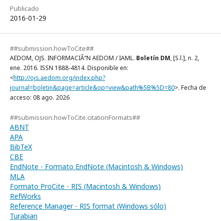
Publicado
2016-01-29
##submission.howToCite##
AEDOM, OJS. INFORMACIÃ“N AEDOM / IAML.
Boletín DM
, [S.l.], n. 2,
ene. 2016. ISSN 1888-4814. Disponible en:
<
http://ojs.aedom.org/index.php?
journal=boletin&page=article&op=view&path%5B%5D=80
>. Fecha de
acceso: 08 ago. 2026
##submission.howToCite.citationFormats##
ABNT
APA
BibTeX
CBE
EndNote - Formato EndNote (Macintosh & Windows)
MLA
Formato ProCite - RIS (Macintosh & Windows)
RefWorks
Reference Manager - RIS format (Windows sólo)
Turabian