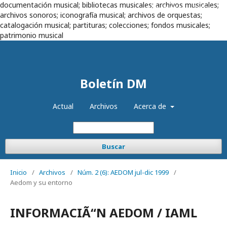
documentación musical; bibliotecas musicales; archivos musicales;
Registrarse
Entrar
archivos sonoros; iconografía musical; archivos de orquestas;
catalogación musical; partituras; colecciones; fondos musicales;
patrimonio musical
Boletín DM
Actual
Archivos
Acerca de
Buscar
Inicio
/
Archivos
/
Núm. 2 (6): AEDOM jul-dic 1999
/
Aedom y su entorno
INFORMACIÃ“N AEDOM / IAML