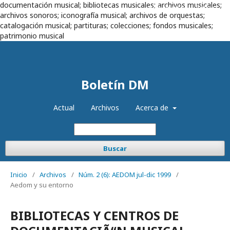
documentación musical; bibliotecas musicales; archivos musicales;
Registrarse
Entrar
archivos sonoros; iconografía musical; archivos de orquestas;
catalogación musical; partituras; colecciones; fondos musicales;
patrimonio musical
Boletín DM
Actual
Archivos
Acerca de
Buscar
Inicio
/
Archivos
/
Núm. 2 (6): AEDOM jul-dic 1999
/
Aedom y su entorno
BIBLIOTECAS Y CENTROS DE