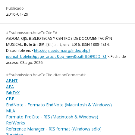
Publicado
2016-01-29
##submission.howToCite##
AEDOM, OJS. BIBLIOTECAS Y CENTROS DE DOCUMENTACIÃ“N
MUSICAL.
Boletín DM
, [S.l.], n. 2, ene. 2016. ISSN 1888-4814.
Disponible en: <
http://ojs.aedom.org/index.php?
journal=boletin&page=article&op=view&path%5B%5D=81
>. Fecha de
acceso: 08 ago. 2026
##submission.howToCite.citationFormats##
ABNT
APA
BibTeX
CBE
EndNote - Formato EndNote (Macintosh & Windows)
MLA
Formato ProCite - RIS (Macintosh & Windows)
RefWorks
Reference Manager - RIS format (Windows sólo)
Turabian