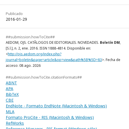
Publicado
2016-01-29
##submission.howToCite##
AEDOM, OJS. CATÃLOGOS DE EDITORIALES. NOVEDADES.
Boletín DM
,
[S.l.], n. 2, ene. 2016. ISSN 1888-4814. Disponible en:
<
http://ojs.aedom.org/index.php?
journal=boletin&page=article&op=view&path%5B%5D=83
>. Fecha de
acceso: 08 ago. 2026
##submission.howToCite.citationFormats##
ABNT
APA
BibTeX
CBE
EndNote - Formato EndNote (Macintosh & Windows)
MLA
Formato ProCite - RIS (Macintosh & Windows)
RefWorks
Reference Manager - RIS format (Windows sólo)