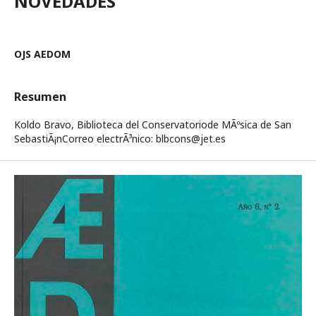
NOVEDADES
OJS AEDOM
Resumen
Koldo Bravo, Biblioteca del Conservatoriode MÃºsica de San
SebastiÃ¡nCorreo electrÃ³nico: blbcons@jet.es