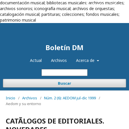
documentación musical; bibliotecas musicales; archivos musicales;
Registrarse
Entrar
archivos sonoros; iconografía musical; archivos de orquestas;
catalogación musical; partituras; colecciones; fondos musicales;
patrimonio musical
Boletín DM
Actual
Archivos
Acerca de
Buscar
Inicio
/
Archivos
/
Núm. 2 (6): AEDOM jul-dic 1999
/
Aedom y su entorno
CATÃLOGOS DE EDITORIALES.