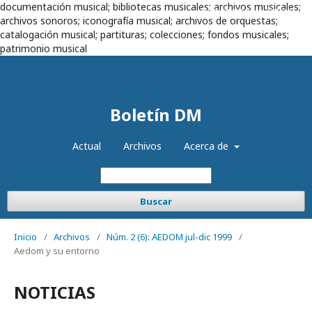
documentación musical; bibliotecas musicales; archivos musicales;
Registrarse
Entrar
archivos sonoros; iconografía musical; archivos de orquestas;
catalogación musical; partituras; colecciones; fondos musicales;
patrimonio musical
Boletín DM
Actual
Archivos
Acerca de
Buscar
Inicio
/
Archivos
/
Núm. 2 (6): AEDOM jul-dic 1999
/
Aedom y su entorno
NOTICIAS