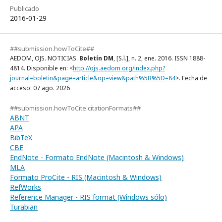
Publicado
2016-01-29
##submission.howToCite##
AEDOM, OJS. NOTICIAS.
Boletín DM
, [S.l.], n. 2, ene. 2016. ISSN 1888-
4814. Disponible en: <
http://ojs.aedom.org/index.php?
journal=boletin&page=article&op=view&path%5B%5D=84
>. Fecha de
acceso: 07 ago. 2026
##submission.howToCite.citationFormats##
ABNT
APA
BibTeX
CBE
EndNote - Formato EndNote (Macintosh & Windows)
MLA
Formato ProCite - RIS (Macintosh & Windows)
RefWorks
Reference Manager - RIS format (Windows sólo)
Turabian