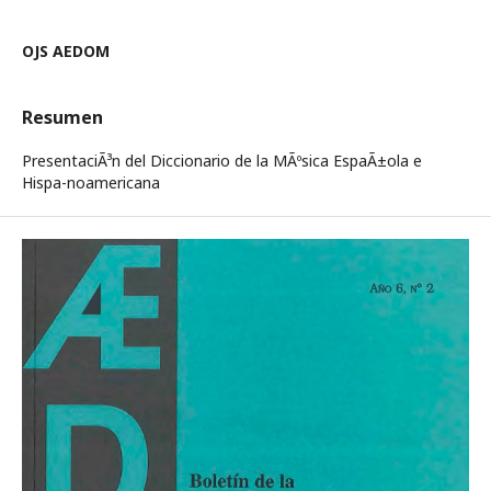
OJS AEDOM
Resumen
PresentaciÃ³n del Diccionario de la MÃºsica EspaÃ±ola e
Hispa-noamericana