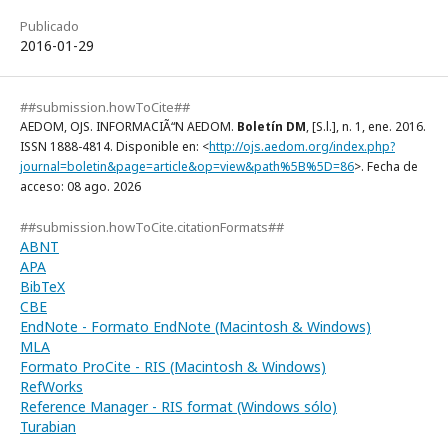
Publicado
2016-01-29
##submission.howToCite##
AEDOM, OJS. INFORMACIÃ“N AEDOM.
Boletín DM
, [S.l.], n. 1, ene. 2016.
ISSN 1888-4814. Disponible en: <
http://ojs.aedom.org/index.php?
journal=boletin&page=article&op=view&path%5B%5D=86
>. Fecha de
acceso: 08 ago. 2026
##submission.howToCite.citationFormats##
ABNT
APA
BibTeX
CBE
EndNote - Formato EndNote (Macintosh & Windows)
MLA
Formato ProCite - RIS (Macintosh & Windows)
RefWorks
Reference Manager - RIS format (Windows sólo)
Turabian