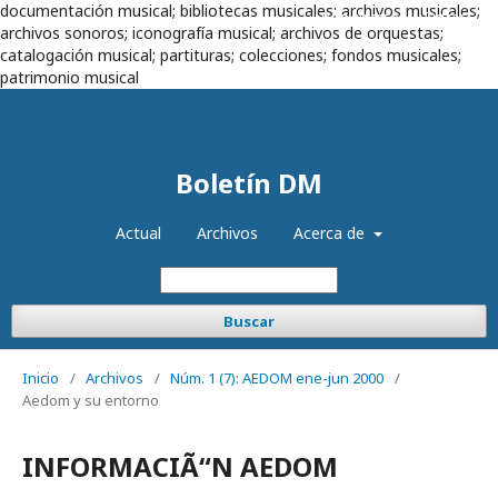
documentación musical; bibliotecas musicales; archivos musicales;
Registrarse
Entrar
archivos sonoros; iconografía musical; archivos de orquestas;
catalogación musical; partituras; colecciones; fondos musicales;
patrimonio musical
Boletín DM
Actual
Archivos
Acerca de
Buscar
Inicio
/
Archivos
/
Núm. 1 (7): AEDOM ene-jun 2000
/
Aedom y su entorno
INFORMACIÃ“N AEDOM