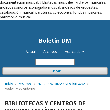
documentación musical; bibliotecas musicales; archivos musicales;
Registrarse
Entrar
archivos sonoros; iconografía musical; archivos de orquestas;
catalogación musical; partituras; colecciones; fondos musicales;
patrimonio musical
Boletín DM
Actual
Archivos
Acerca de
Buscar
Inicio
/
Archivos
/
Núm. 1 (7): AEDOM ene-jun 2000
/
Aedom y su entorno
BIBLIOTECAS Y CENTROS DE