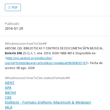
PDF
Publicado
2016-01-29
##submission.howToCite##
AEDOM, OJS. BIBLIOTECAS Y CENTROS DE DOCUMETACIÃ“N MUSICAL.
Boletín DM
, [S.l.], n. 1, ene. 2016. ISSN 1888-4814. Disponible en:
<
http://ojs.aedom.org/index.php?
journal=boletin&page=article&op=view&path%5B%5D=87
>. Fecha de
acceso: 08 ago. 2026
##submission.howToCite.citationFormats##
ABNT
APA
BibTeX
CBE
EndNote - Formato EndNote (Macintosh & Windows)
MLA