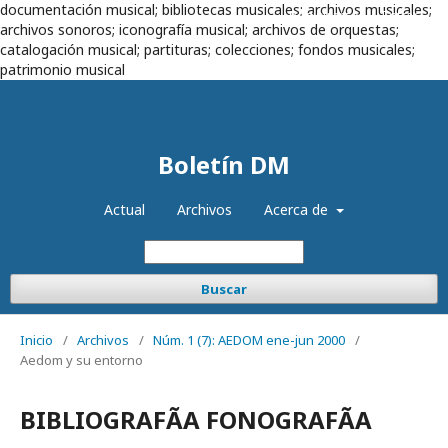
documentación musical; bibliotecas musicales; archivos musicales;
Registrarse
Entrar
archivos sonoros; iconografía musical; archivos de orquestas;
catalogación musical; partituras; colecciones; fondos musicales;
patrimonio musical
Boletín DM
Actual
Archivos
Acerca de
Buscar
Inicio
/
Archivos
/
Núm. 1 (7): AEDOM ene-jun 2000
/
Aedom y su entorno
BIBLIOGRAFÃA FONOGRAFÃA