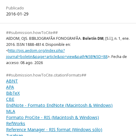
Publicado
2016-01-29
##submission.howToCite##
AEDOM, OJS. BIBLIOGRAFÃA FONOGRAFÃA.
Boletín DM
, [S.l.], n. 1, ene.
2016. ISSN 1888-4814. Disponible en:
<
http://ojs.aedom.org/index.php?
journal=boletin&page=article&op=view&path%5B%5D=88
>. Fecha de
acceso: 08 ago. 2026
##submission.howToCite.citationFormats##
ABNT
APA
BibTeX
CBE
EndNote - Formato EndNote (Macintosh & Windows)
MLA
Formato ProCite - RIS (Macintosh & Windows)
RefWorks
Reference Manager - RIS format (Windows sólo)
Turabian