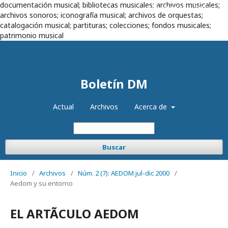
documentación musical; bibliotecas musicales; archivos musicales;
Registrarse
Entrar
archivos sonoros; iconografía musical; archivos de orquestas;
catalogación musical; partituras; colecciones; fondos musicales;
patrimonio musical
Boletín DM
Actual
Archivos
Acerca de
Buscar
Inicio
/
Archivos
/
Núm. 2 (7): AEDOM jul-dic 2000
/
Aedom y su entorno
EL ARTÃCULO AEDOM