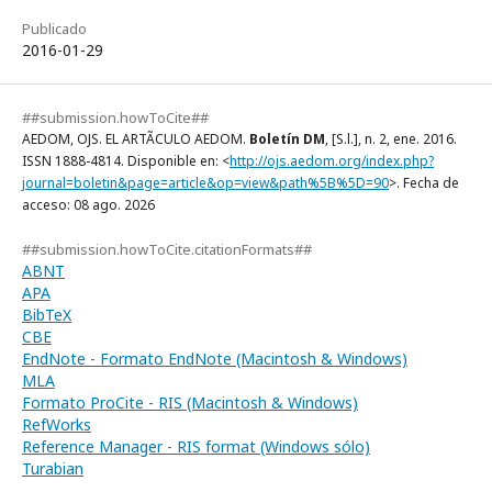
Publicado
2016-01-29
##submission.howToCite##
AEDOM, OJS. EL ARTÃCULO AEDOM.
Boletín DM
, [S.l.], n. 2, ene. 2016.
ISSN 1888-4814. Disponible en: <
http://ojs.aedom.org/index.php?
journal=boletin&page=article&op=view&path%5B%5D=90
>. Fecha de
acceso: 08 ago. 2026
##submission.howToCite.citationFormats##
ABNT
APA
BibTeX
CBE
EndNote - Formato EndNote (Macintosh & Windows)
MLA
Formato ProCite - RIS (Macintosh & Windows)
RefWorks
Reference Manager - RIS format (Windows sólo)
Turabian