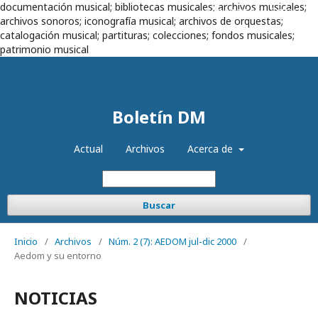
documentación musical; bibliotecas musicales; archivos musicales;
Registrarse
Entrar
archivos sonoros; iconografía musical; archivos de orquestas;
catalogación musical; partituras; colecciones; fondos musicales;
patrimonio musical
Boletín DM
Actual
Archivos
Acerca de
Buscar
Inicio
/
Archivos
/
Núm. 2 (7): AEDOM jul-dic 2000
/
Aedom y su entorno
NOTICIAS