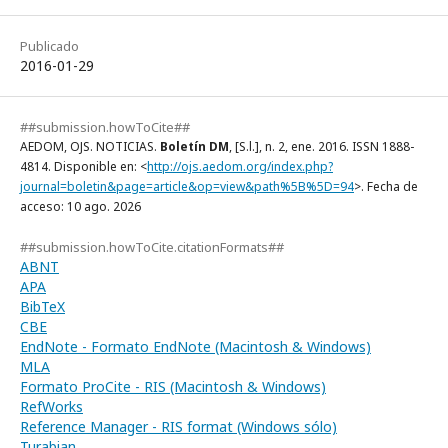
Publicado
2016-01-29
##submission.howToCite##
AEDOM, OJS. NOTICIAS.
Boletín DM
, [S.l.], n. 2, ene. 2016. ISSN 1888-
4814. Disponible en: <
http://ojs.aedom.org/index.php?
journal=boletin&page=article&op=view&path%5B%5D=94
>. Fecha de
acceso: 10 ago. 2026
##submission.howToCite.citationFormats##
ABNT
APA
BibTeX
CBE
EndNote - Formato EndNote (Macintosh & Windows)
MLA
Formato ProCite - RIS (Macintosh & Windows)
RefWorks
Reference Manager - RIS format (Windows sólo)
Turabian