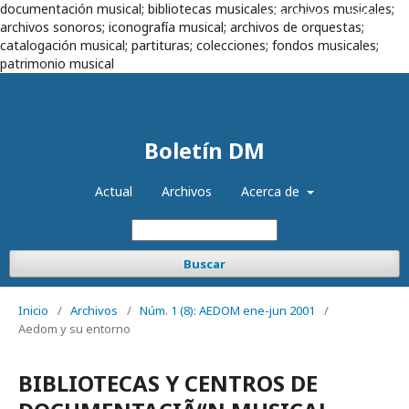
documentación musical; bibliotecas musicales; archivos musicales;
Registrarse
Entrar
archivos sonoros; iconografía musical; archivos de orquestas;
catalogación musical; partituras; colecciones; fondos musicales;
patrimonio musical
Boletín DM
Actual
Archivos
Acerca de
Buscar
Inicio
/
Archivos
/
Núm. 1 (8): AEDOM ene-jun 2001
/
Aedom y su entorno
BIBLIOTECAS Y CENTROS DE