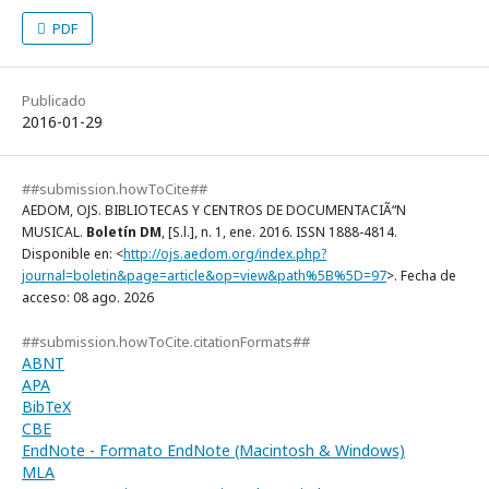
PDF
Publicado
2016-01-29
##submission.howToCite##
AEDOM, OJS. BIBLIOTECAS Y CENTROS DE DOCUMENTACIÃ“N
MUSICAL.
Boletín DM
, [S.l.], n. 1, ene. 2016. ISSN 1888-4814.
Disponible en: <
http://ojs.aedom.org/index.php?
journal=boletin&page=article&op=view&path%5B%5D=97
>. Fecha de
acceso: 08 ago. 2026
##submission.howToCite.citationFormats##
ABNT
APA
BibTeX
CBE
EndNote - Formato EndNote (Macintosh & Windows)
MLA