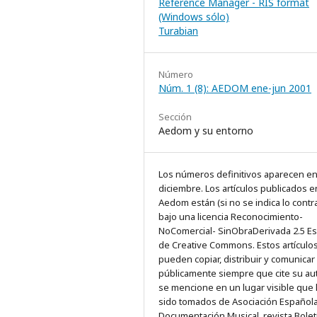
Reference Manager - RIS format
(Windows sólo)
Turabian
Número
Núm. 1 (8): AEDOM ene-jun 2001
Sección
Aedom y su entorno
Los números definitivos aparecen e
diciembre. Los artículos publicados e
Aedom están (si no se indica lo contra
bajo una licencia Reconocimiento-
NoComercial- SinObraDerivada 2.5 E
de Creative Commons. Estos artículo
pueden copiar, distribuir y comunicar
públicamente siempre que cite su au
se mencione en un lugar visible que
sido tomados de Asociación Español
Documentación Musical, revista Bolet