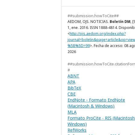
##submission.howToCite##
AEDOM, OJS. NOTICIAS.
Boletín DM
, [
1, ene. 2016. ISSN 1888-4814. Disponib
<
http://ojs.aedom.org/index.php?
journal=boletin&page=article&op=vie
%5B%5D=99
>. Fecha de acceso: 08 ag
2026
##submission.howToCite.citationFor
#
ABNT
APA
BibTeX
CBE
EndNote - Formato EndNote
(Macintosh & Windows)
MLA
Formato ProCite - RIS (Macintosh
Windows)
RefWorks