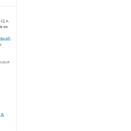
S.l.], n.
le en:
w&path
o.
mats#
 &