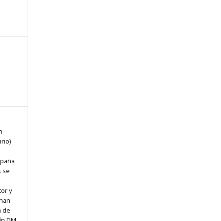
n
n
rio)
spaña
s se
tor y
 han
a de
ín DM.