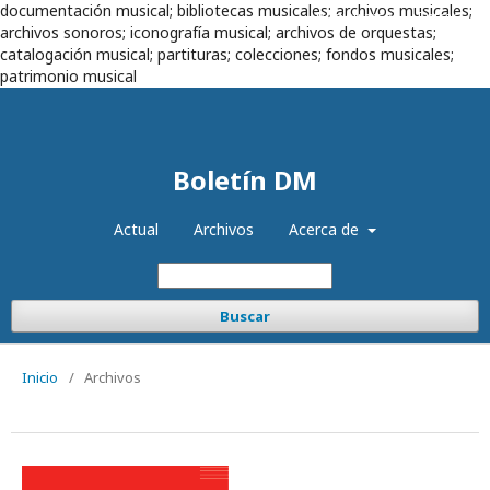
documentación musical; bibliotecas musicales; archivos musicales;
Registrarse
Entrar
archivos sonoros; iconografía musical; archivos de orquestas;
catalogación musical; partituras; colecciones; fondos musicales;
patrimonio musical
Boletín DM
Actual
Archivos
Acerca de
Buscar
Inicio
/
Archivos