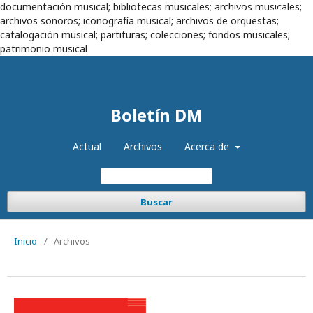
documentación musical; bibliotecas musicales; archivos musicales;
Registrarse
Entrar
archivos sonoros; iconografía musical; archivos de orquestas;
catalogación musical; partituras; colecciones; fondos musicales;
patrimonio musical
Boletín DM
Actual
Archivos
Acerca de
Buscar
Inicio
/
Archivos