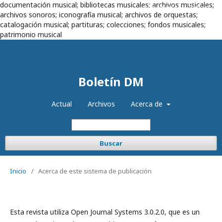
documentación musical; bibliotecas musicales; archivos musicales;
Registrarse
Entrar
archivos sonoros; iconografía musical; archivos de orquestas;
catalogación musical; partituras; colecciones; fondos musicales;
patrimonio musical
Boletín DM
Actual
Archivos
Acerca de
Buscar
Inicio
/
Acerca de este sistema de publicación
Esta revista utiliza Open Journal Systems 3.0.2.0, que es un