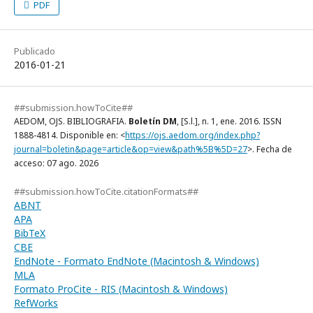
PDF
Publicado
2016-01-21
##submission.howToCite##
AEDOM, OJS. BIBLIOGRAFIA.
Boletín DM
, [S.l.], n. 1, ene. 2016. ISSN
1888-4814. Disponible en: <
https://ojs.aedom.org/index.php?
journal=boletin&page=article&op=view&path%5B%5D=27
>. Fecha de
acceso: 07 ago. 2026
##submission.howToCite.citationFormats##
ABNT
APA
BibTeX
CBE
EndNote - Formato EndNote (Macintosh & Windows)
MLA
Formato ProCite - RIS (Macintosh & Windows)
RefWorks