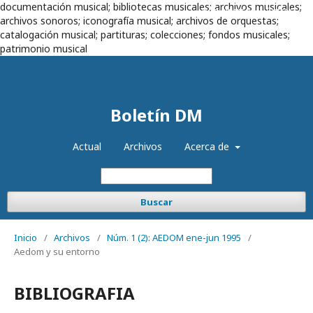
documentación musical; bibliotecas musicales; archivos musicales;
Registrarse
Entrar
archivos sonoros; iconografía musical; archivos de orquestas;
catalogación musical; partituras; colecciones; fondos musicales;
patrimonio musical
Boletín DM
Actual
Archivos
Acerca de
Buscar
Inicio
/
Archivos
/
Núm. 1 (2): AEDOM ene-jun 1995
/
Aedom y su entorno
BIBLIOGRAFIA