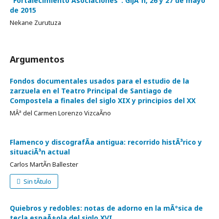
"Fortalecimiento Asociaciones". GijÃ³n, 26 y 27 de mayo
de 2015
Nekane Zurutuza
Argumentos
Fondos documentales usados para el estudio de la
zarzuela en el Teatro Principal de Santiago de
Compostela a finales del siglo XIX y principios del XX
MÂª del Carmen Lorenzo VizcaÃ­no
Flamenco y discografÃ­a antigua: recorrido histÃ³rico y
situaciÃ³n actual
Carlos MartÃ­n Ballester
Sin tÃ­tulo
Quiebros y redobles: notas de adorno en la mÃºsica de
tecla espaÃ±ola del siglo XVI