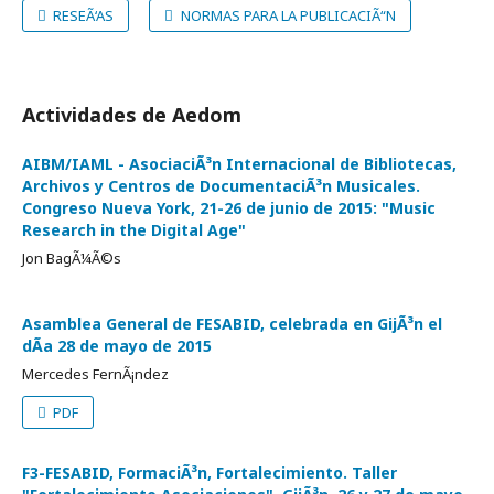
RESEÃ‘AS
NORMAS PARA LA PUBLICACIÃ“N
Actividades de Aedom
AIBM/IAML - AsociaciÃ³n Internacional de Bibliotecas,
Archivos y Centros de DocumentaciÃ³n Musicales.
Congreso Nueva York, 21-26 de junio de 2015: "Music
Research in the Digital Age"
Jon BagÃ¼Ã©s
Asamblea General de FESABID, celebrada en GijÃ³n el
dÃ­a 28 de mayo de 2015
Mercedes FernÃ¡ndez
PDF
F3-FESABID, FormaciÃ³n, Fortalecimiento. Taller