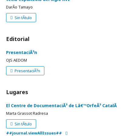
DarÃ­o Tamayo
Sin tÃ­tulo
Editorial
PresentaciÃ³n
OJS AEDOM
PresentaciÃ³n
Lugares
El Centre de DocumentaciÃ³ de Lâ€™OrfeÃ³ CatalÃ
Marta Grassot Radresa
Sin tÃ­tulo
##journal.viewAllIssues##