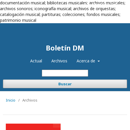
documentación musical; bibliotecas musicales; archivos musicales;
Registrarse
Entrar
archivos sonoros; iconografía musical; archivos de orquestas;
catalogación musical; partituras; colecciones; fondos musicales;
patrimonio musical
Boletín DM
Actual
Archivos
Acerca de
Buscar
Inicio
/
Archivos