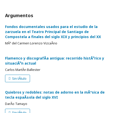
Argumentos
Fondos documentales usados para el estudio de la
zarzuela en el Teatro Principal de Santiago de
Compostela a finales del siglo XIX y principios del XX
MÂª del Carmen Lorenzo VizcaÃ­no
Flamenco y discografÃ­a antigua: recorrido histÃ³rico y
situaciÃ³n actual
Carlos MartÃ­n Ballester
Sin tÃ­tulo
Quiebros y redobles: notas de adorno en la mÃºsica de
tecla espaÃ±ola del siglo XVI
DarÃ­o Tamayo
Sin tÃ­tulo