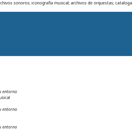
chivos sonoros; iconografía musical; archivos de orquestas; cataloga
u entorno
sical
u entorno
u entorno